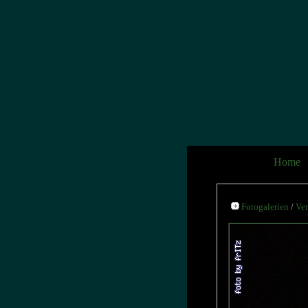
Home
Fotogalerien
/
Ver