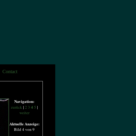
Contact
Navigation:
4
zurück
|
2
3
5
|
weiter
Aktuelle Anzeige:
Bild 4 von 9