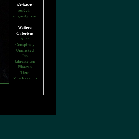
Aktionen:
zurück
|
originalgrösse
Weitere
Galerien:
Alice
Conspiracy
Unmasked
Iris
Jahreszeiten
Pflanzen
Tiere
Verschiedenes