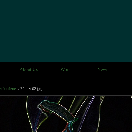
About Us
Work
News
schiedenes
/ Pflanze02.jpg